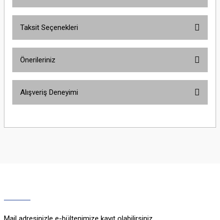
Taksit Seçenekleri
Bu ürüne ilk yorumu siz yapın!
Önerileriniz
Yorum Yaz
Bu ürünün fiyat bilgisi, resim, ürün açıklamalarında ve diğer konularda
Alışveriş Deneyimi
yetersiz gördüğünüz noktaları öneri formunu kullanarak tarafımıza
iletebilirsiniz.
Görüş ve önerileriniz için teşekkür ederiz.
Sitemize ilk yorumu siz yapın!
Ürün resmi kalitesiz, bozuk veya görüntülenemiyor.
Ürün açıklamasında eksik bilgiler bulunuyor.
Deneyimini Paylaş
Ürün bilgilerinde hatalar bulunuyor.
Ürün fiyatı diğer sitelerden daha pahalı.
Bu ürüne benzer farklı alternatifler olmalı.
Mail adresinizle e-bültenimize kayıt olabilirsiniz.