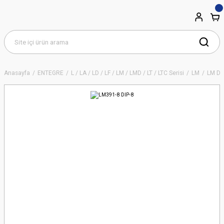
Anasayfa
ENTEGRE
L / LA / LD / LF / LM / LMD / LT / LTC Serisi
LM
LM Di