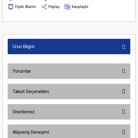
Fiyatı Alarmı
Paylaş
Karşılaştır
Ürün Bilgisi
Yorumlar
Taksit Seçenekleri
Bu ürüne ilk yorumu siz yapın!
Önerileriniz
Yorum Yaz
Bu ürünün fiyat bilgisi, resim, ürün açıklamalarında ve diğer konularda
Alışveriş Deneyimi
yetersiz gördüğünüz noktaları öneri formunu kullanarak tarafımıza