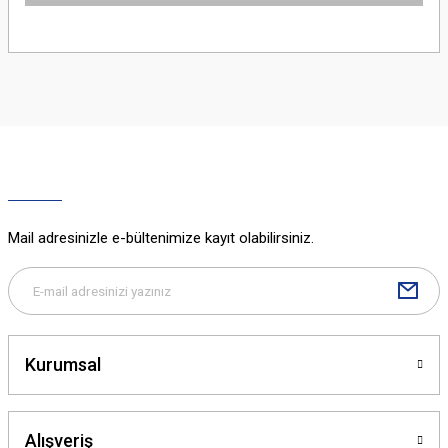
iletebilirsiniz.
Görüş ve önerileriniz için teşekkür ederiz.
Sitemize ilk yorumu siz yapın!
Ürün resmi kalitesiz, bozuk veya görüntülenemiyor.
Ürün açıklamasında eksik bilgiler bulunuyor.
Deneyimini Paylaş
Ürün bilgilerinde hatalar bulunuyor.
Ürün fiyatı diğer sitelerden daha pahalı.
Bu ürüne benzer farklı alternatifler olmalı.
Mail adresinizle e-bültenimize kayıt olabilirsiniz.
Gönder
Kurumsal
Alışveriş