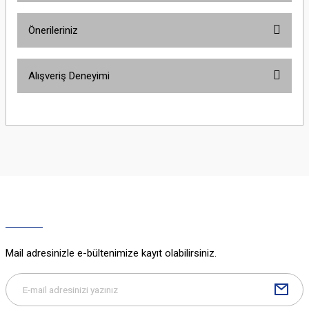
Önerileriniz
Yorum Yaz
Bu ürünün fiyat bilgisi, resim, ürün açıklamalarında ve diğer konularda
Alışveriş Deneyimi
yetersiz gördüğünüz noktaları öneri formunu kullanarak tarafımıza
iletebilirsiniz.
Görüş ve önerileriniz için teşekkür ederiz.
Sitemize ilk yorumu siz yapın!
Ürün resmi kalitesiz, bozuk veya görüntülenemiyor.
Ürün açıklamasında eksik bilgiler bulunuyor.
Deneyimini Paylaş
Ürün bilgilerinde hatalar bulunuyor.
Ürün fiyatı diğer sitelerden daha pahalı.
Bu ürüne benzer farklı alternatifler olmalı.
Mail adresinizle e-bültenimize kayıt olabilirsiniz.
Gönder