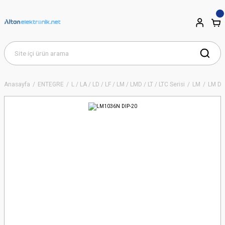
Anasayfa
ENTEGRE
L / LA / LD / LF / LM / LMD / LT / LTC Serisi
LM
LM Di