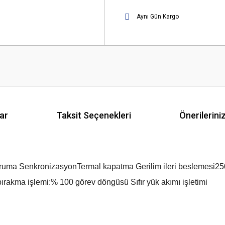
Aynı Gün Kargo
ar
Taksit Seçenekleri
Önerilerini
 koruma Senkronizasyon
Termal kapatma Gerilim ileri beslemesi
25
ırakma işlemi:% 100 görev döngüsü Sıfır yük akımı işletimi