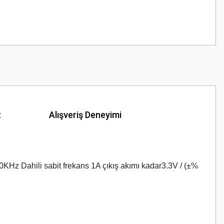
z
Alışveriş Deneyimi
0KHz Dahili sabit frekans 1A çıkış akımı kadar
3.3V / (±% 