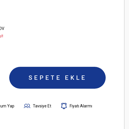
KDV
!!
SEPETE EKLE
rum Yap
Tavsiye Et
Fiyatı Alarmı