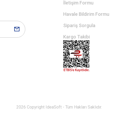
İletişim Formu
Havale Bildirim Formu
Sipariş Sorgula
Kargo Takibi
2026 Copyright IdeaSoft - Tüm Hakları Saklıdır.