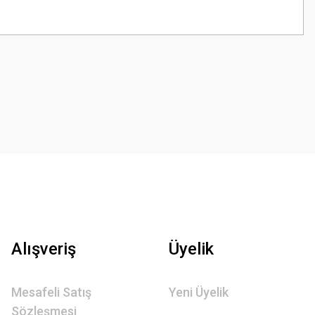
z.
Alışveriş
Üyelik
Mesafeli Satış
Yeni Üyelik
Sözleşmesi