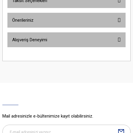
Taksit Seçenekleri
Bu ürüne ilk yorumu siz yapın!
Önerileriniz
Yorum Yaz
Bu ürünün fiyat bilgisi, resim, ürün açıklamalarında ve diğer konularda
Alışveriş Deneyimi
yetersiz gördüğünüz noktaları öneri formunu kullanarak tarafımıza
iletebilirsiniz.
Görüş ve önerileriniz için teşekkür ederiz.
Sitemize ilk yorumu siz yapın!
Ürün resmi kalitesiz, bozuk veya görüntülenemiyor.
Ürün açıklamasında eksik bilgiler bulunuyor.
Deneyimini Paylaş
Ürün bilgilerinde hatalar bulunuyor.
Ürün fiyatı diğer sitelerden daha pahalı.
Bu ürüne benzer farklı alternatifler olmalı.
Mail adresinizle e-bültenimize kayıt olabilirsiniz.