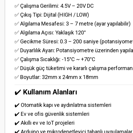
✅ Çalışma Gerilimi: 4.5V – 20V DC
✅ Çıkış Tipi: Dijital (HIGH / LOW)
✅ Algılama Mesafesi: 3 – 7 metre (ayar yapılabilir)
✅ Algılama Açısı: Yaklaşık 120°
✅ Gecikme Süresi: 0.3 – 200 saniye (potansiyometre
✅ Duyarlılık Ayarı: Potansiyometre üzerinden yapılab
✅ Çalışma Sıcaklığı: -15°C ~ +70°C
✅ Düşük güç tüketimi ve kararlı çalışma performan
✅ Boyutlar: 32mm x 24mm x 18mm
✔️
Kullanım Alanları
✔️ Otomatik kapı ve aydınlatma sistemleri
✔️ Ev ve ofis güvenlik sistemleri
✔️ Akıllı ev ve IoT projeleri
✔️ Arduino ve mikrodenetleyici tabanlı uygulamalar