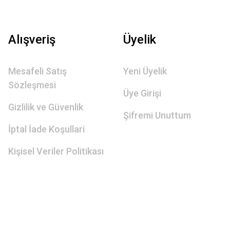
Alışveriş
Üyelik
Mesafeli Satış
Yeni Üyelik
Sözleşmesi
Üye Girişi
Gizlilik ve Güvenlik
Şifremi Unuttum
İptal İade Koşullari
Kişisel Veriler Politikası