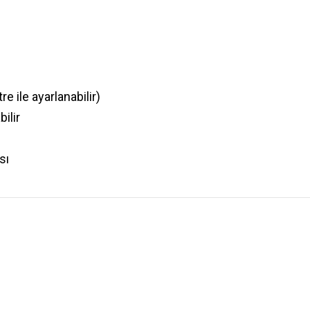
 ile ayarlanabilir)
ilir
sı