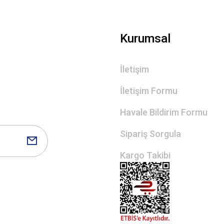
Gönder
Kurumsal
İletişim
İletişim Formu
Havale Bildirim Formu
Sipariş Sorgula
Kargo Takibi