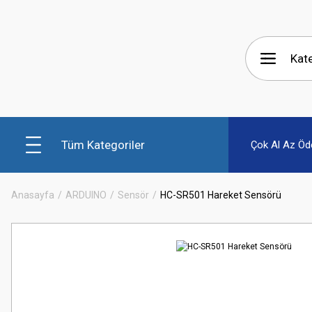
Tüm Kategoriler
Çok Al Az Öd
Anasayfa
ARDUINO
Sensör
HC-SR501 Hareket Sensörü