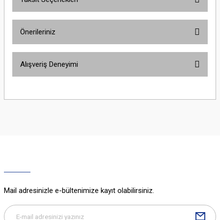
Bu ürüne ilk yorumu siz yapın!
Önerileriniz
Yorum Yaz
Bu ürünün fiyat bilgisi, resim, ürün açıklamalarında ve diğer konularda
Alışveriş Deneyimi
yetersiz gördüğünüz noktaları öneri formunu kullanarak tarafımıza
iletebilirsiniz.
Görüş ve önerileriniz için teşekkür ederiz.
Sitemize ilk yorumu siz yapın!
Ürün resmi kalitesiz, bozuk veya görüntülenemiyor.
Ürün açıklamasında eksik bilgiler bulunuyor.
Deneyimini Paylaş
Ürün bilgilerinde hatalar bulunuyor.
Ürün fiyatı diğer sitelerden daha pahalı.
Bu ürüne benzer farklı alternatifler olmalı.
Mail adresinizle e-bültenimize kayıt olabilirsiniz.