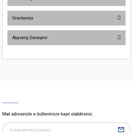
Bu ürüne ilk yorumu siz yapın!
Önerileriniz
Yorum Yaz
Bu ürünün fiyat bilgisi, resim, ürün açıklamalarında ve diğer konularda
Alışveriş Deneyimi
yetersiz gördüğünüz noktaları öneri formunu kullanarak tarafımıza
iletebilirsiniz.
Görüş ve önerileriniz için teşekkür ederiz.
Sitemize ilk yorumu siz yapın!
Ürün resmi kalitesiz, bozuk veya görüntülenemiyor.
Ürün açıklamasında eksik bilgiler bulunuyor.
Deneyimini Paylaş
Ürün bilgilerinde hatalar bulunuyor.
Ürün fiyatı diğer sitelerden daha pahalı.
Bu ürüne benzer farklı alternatifler olmalı.
Mail adresinizle e-bültenimize kayıt olabilirsiniz.