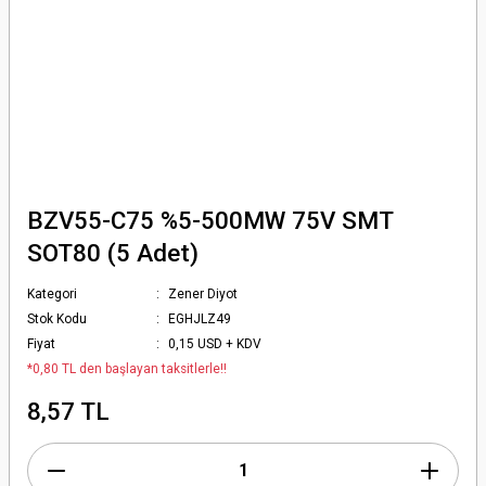
BZV55-C75 %5-500MW 75V SMT
SOT80 (5 Adet)
Kategori
Zener Diyot
Stok Kodu
EGHJLZ49
Fiyat
0,15 USD + KDV
*0,80 TL den başlayan taksitlerle!!
8,57 TL