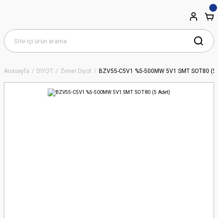
Anasayfa
DİYOT
Zener Diyot
BZV55-C5V1 %5-500MW 5V1 SMT SOT80 (5 