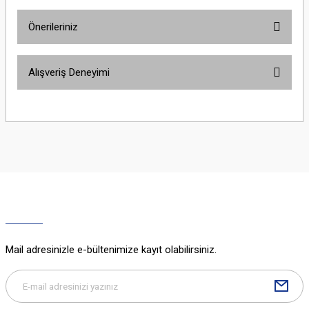
Önerileriniz
Yorum Yaz
Bu ürünün fiyat bilgisi, resim, ürün açıklamalarında ve diğer konularda
Alışveriş Deneyimi
yetersiz gördüğünüz noktaları öneri formunu kullanarak tarafımıza
iletebilirsiniz.
Görüş ve önerileriniz için teşekkür ederiz.
Sitemize ilk yorumu siz yapın!
Ürün resmi kalitesiz, bozuk veya görüntülenemiyor.
Ürün açıklamasında eksik bilgiler bulunuyor.
Deneyimini Paylaş
Ürün bilgilerinde hatalar bulunuyor.
Ürün fiyatı diğer sitelerden daha pahalı.
Bu ürüne benzer farklı alternatifler olmalı.
Mail adresinizle e-bültenimize kayıt olabilirsiniz.
Gönder