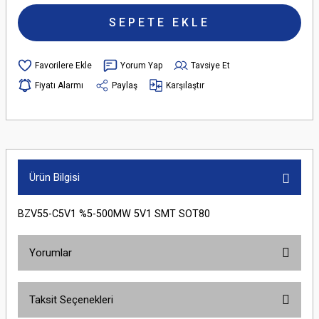
SEPETE EKLE
Yorum Yap
Tavsiye Et
Fiyatı Alarmı
Paylaş
Karşılaştır
Ürün Bilgisi
BZV55-C5V1 %5-500MW 5V1 SMT SOT80
Yorumlar
Taksit Seçenekleri
Bu ürüne ilk yorumu siz yapın!