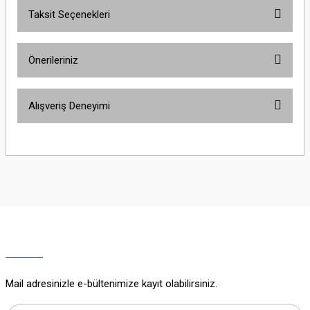
Taksit Seçenekleri
Bu ürüne ilk yorumu siz yapın!
Önerileriniz
Yorum Yaz
Bu ürünün fiyat bilgisi, resim, ürün açıklamalarında ve diğer konularda
Alışveriş Deneyimi
yetersiz gördüğünüz noktaları öneri formunu kullanarak tarafımıza
iletebilirsiniz.
Görüş ve önerileriniz için teşekkür ederiz.
Sitemize ilk yorumu siz yapın!
Ürün resmi kalitesiz, bozuk veya görüntülenemiyor.
Ürün açıklamasında eksik bilgiler bulunuyor.
Deneyimini Paylaş
Ürün bilgilerinde hatalar bulunuyor.
Ürün fiyatı diğer sitelerden daha pahalı.
Bu ürüne benzer farklı alternatifler olmalı.
Mail adresinizle e-bültenimize kayıt olabilirsiniz.