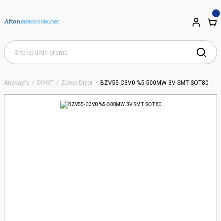
Anasayfa
DİYOT
Zener Diyot
BZV55-C3V0 %5-500MW 3V SMT SOT80