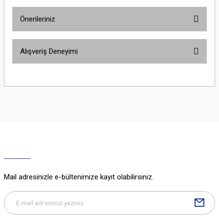
Önerileriniz
Yorum Yaz
Bu ürünün fiyat bilgisi, resim, ürün açıklamalarında ve diğer konularda
Alışveriş Deneyimi
yetersiz gördüğünüz noktaları öneri formunu kullanarak tarafımıza
iletebilirsiniz.
Görüş ve önerileriniz için teşekkür ederiz.
Sitemize ilk yorumu siz yapın!
Ürün resmi kalitesiz, bozuk veya görüntülenemiyor.
Ürün açıklamasında eksik bilgiler bulunuyor.
Deneyimini Paylaş
Ürün bilgilerinde hatalar bulunuyor.
Ürün fiyatı diğer sitelerden daha pahalı.
Bu ürüne benzer farklı alternatifler olmalı.
Mail adresinizle e-bültenimize kayıt olabilirsiniz.
Gönder