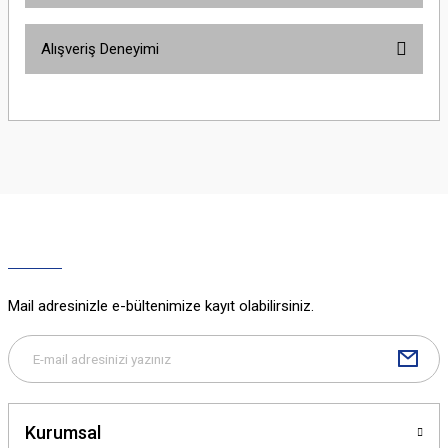
Bu ürünün fiyat bilgisi, resim, ürün açıklamalarında ve diğer konularda
Alışveriş Deneyimi
yetersiz gördüğünüz noktaları öneri formunu kullanarak tarafımıza
iletebilirsiniz.
Görüş ve önerileriniz için teşekkür ederiz.
Sitemize ilk yorumu siz yapın!
Ürün resmi kalitesiz, bozuk veya görüntülenemiyor.
Ürün açıklamasında eksik bilgiler bulunuyor.
Deneyimini Paylaş
Ürün bilgilerinde hatalar bulunuyor.
Ürün fiyatı diğer sitelerden daha pahalı.
Bu ürüne benzer farklı alternatifler olmalı.
Mail adresinizle e-bültenimize kayıt olabilirsiniz.
Gönder
Kurumsal