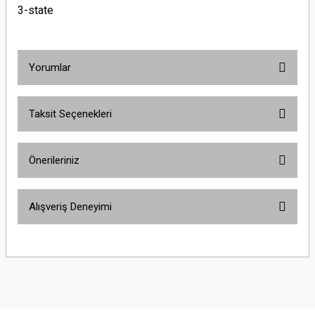
3-state
Yorumlar
Taksit Seçenekleri
Bu ürüne ilk yorumu siz yapın!
Önerileriniz
Yorum Yaz
Bu ürünün fiyat bilgisi, resim, ürün açıklamalarında ve diğer konularda
Alışveriş Deneyimi
yetersiz gördüğünüz noktaları öneri formunu kullanarak tarafımıza
iletebilirsiniz.
Görüş ve önerileriniz için teşekkür ederiz.
Sitemize ilk yorumu siz yapın!
Ürün resmi kalitesiz, bozuk veya görüntülenemiyor.
Ürün açıklamasında eksik bilgiler bulunuyor.
Deneyimini Paylaş
Ürün bilgilerinde hatalar bulunuyor.