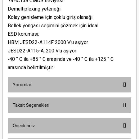
74HC138 CMOS seviyesi
Demultiplexing yeteneği
Kolay genişleme için çoklu giriş olanağı
Bellek yongası seçimini çözmek için ideal
ESD koruması:
HBM JESD22-A114F 2000 V'u aşıyor
JESD22-A115-A, 200 V'u aşıyor
‑40 ° C ila +85 ° C arasında ve ‑40 ° C ila +125 ° C
arasında belirtilmiştir.
Yorumlar
Taksit Seçenekleri
Bu ürüne ilk yorumu siz yapın!
Önerileriniz
Yorum Yaz