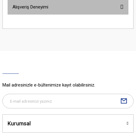
Bu ürünün fiyat bilgisi, resim, ürün açıklamalarında ve diğer konularda
Alışveriş Deneyimi
yetersiz gördüğünüz noktaları öneri formunu kullanarak tarafımıza
iletebilirsiniz.
Görüş ve önerileriniz için teşekkür ederiz.
Sitemize ilk yorumu siz yapın!
Ürün resmi kalitesiz, bozuk veya görüntülenemiyor.
Ürün açıklamasında eksik bilgiler bulunuyor.
Deneyimini Paylaş
Ürün bilgilerinde hatalar bulunuyor.
Ürün fiyatı diğer sitelerden daha pahalı.
Bu ürüne benzer farklı alternatifler olmalı.
Mail adresinizle e-bültenimize kayıt olabilirsiniz.
Gönder
Kurumsal