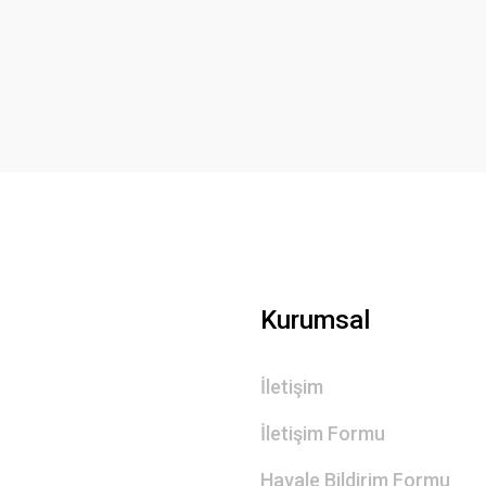
Deneyimini Paylaş
Yorum Yaz
Gönder
Kurumsal
İletişim
İletişim Formu
Havale Bildirim Formu