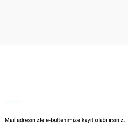
Ürün resmi kalitesiz, bozuk veya görüntülenemiyor.
Ürün açıklamasında eksik bilgiler bulunuyor.
Ürün bilgilerinde hatalar bulunuyor.
Ürün fiyatı diğer sitelerden daha pahalı.
Bu ürüne benzer farklı alternatifler olmalı.
Mail adresinizle e-bültenimize kayıt olabilirsiniz.