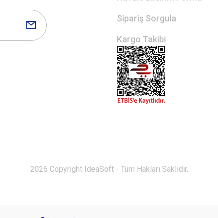
Sipariş Sorgula
Kargo Takibi
2026 Copyright IdeaSoft - Tüm Hakları Saklıdır.