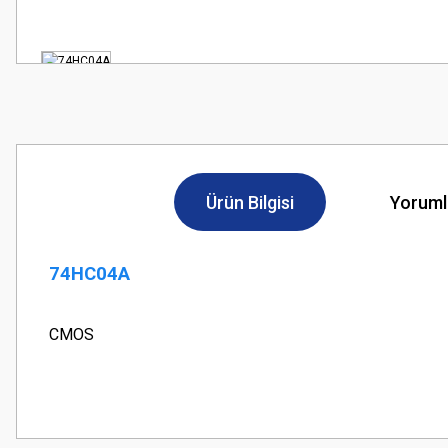
Ürün Bilgisi
Yoruml
74HC04A
CMOS
Bu ürünün fiyat bilgisi, resim, ürün açıklamalarında ve diğer konularda
Görüş ve önerileriniz için teşekkür ederiz.