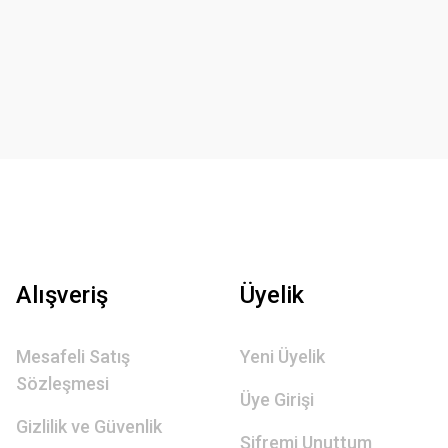
Alışveriş
Üyelik
Mesafeli Satış
Yeni Üyelik
Sözleşmesi
Üye Girişi
Gizlilik ve Güvenlik
Şifremi Unuttum