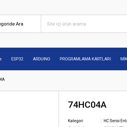
e
ESP32
ARDUINO
PROGRAMLAMA KARTLARI
Mİ
4A
74HC04A
Kategori
HC Serisi Ent