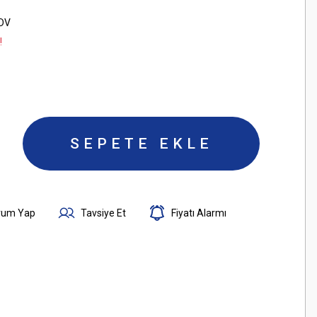
KDV
!
SEPETE EKLE
rum Yap
Tavsiye Et
Fiyatı Alarmı