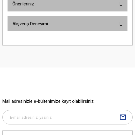
Önerileriniz
Yorum Yaz
Bu ürünün fiyat bilgisi, resim, ürün açıklamalarında ve diğer konularda
Alışveriş Deneyimi
yetersiz gördüğünüz noktaları öneri formunu kullanarak tarafımıza
iletebilirsiniz.
Görüş ve önerileriniz için teşekkür ederiz.
Sitemize ilk yorumu siz yapın!
Ürün resmi kalitesiz, bozuk veya görüntülenemiyor.
Ürün açıklamasında eksik bilgiler bulunuyor.
Deneyimini Paylaş
Ürün bilgilerinde hatalar bulunuyor.
Ürün fiyatı diğer sitelerden daha pahalı.
Bu ürüne benzer farklı alternatifler olmalı.
Mail adresinizle e-bültenimize kayıt olabilirsiniz.
Gönder