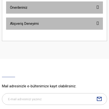
Önerileriniz
Yorum Yaz
Bu ürünün fiyat bilgisi, resim, ürün açıklamalarında ve diğer konularda
Alışveriş Deneyimi
yetersiz gördüğünüz noktaları öneri formunu kullanarak tarafımıza
iletebilirsiniz.
Görüş ve önerileriniz için teşekkür ederiz.
Sitemize ilk yorumu siz yapın!
Ürün resmi kalitesiz, bozuk veya görüntülenemiyor.
Ürün açıklamasında eksik bilgiler bulunuyor.
Deneyimini Paylaş
Ürün bilgilerinde hatalar bulunuyor.
Ürün fiyatı diğer sitelerden daha pahalı.
Bu ürüne benzer farklı alternatifler olmalı.
Mail adresinizle e-bültenimize kayıt olabilirsiniz.
Gönder