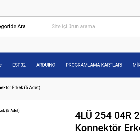
e
ESP32
ARDUINO
PROGRAMLAMA KARTLARI
Mİ
ktör Erkek (5 Adet)
4LÜ 254 04R 
Konnektör Erk