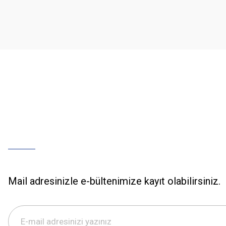
Ürün açıklamasında eksik bilgiler bulunuyor.
Ürün bilgilerinde hatalar bulunuyor.
Ürün fiyatı diğer sitelerden daha pahalı.
Bu ürüne benzer farklı alternatifler olmalı.
Mail adresinizle e-bültenimize kayıt olabilirsiniz.