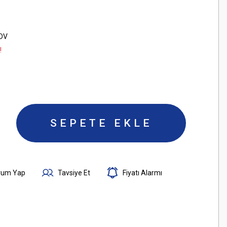
KDV
!
SEPETE EKLE
rum Yap
Tavsiye Et
Fiyatı Alarmı