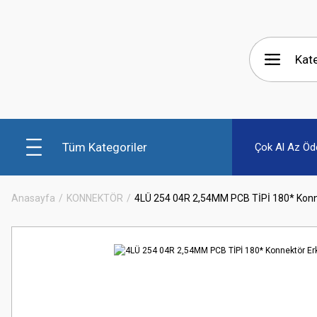
Tüm Kategoriler
Çok Al Az Öd
Anasayfa
KONNEKTÖR
4LÜ 254 04R 2,54MM PCB TİPİ 180* Konne