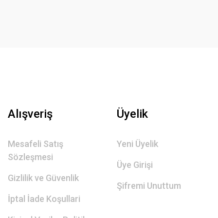
Alışveriş
Üyelik
Mesafeli Satış
Yeni Üyelik
Sözleşmesi
Üye Girişi
Gizlilik ve Güvenlik
Şifremi Unuttum
İptal İade Koşullari