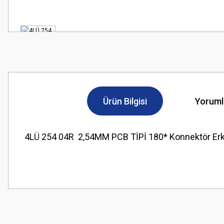
Ürün Bilgisi
Yoruml
4LÜ 254 04R 2,54MM PCB TİPİ 180* Konnektör Er
Bu ürünün fiyat bilgisi, resim, ürün açıklamalarında ve diğer konularda
Görüş ve önerileriniz için teşekkür ederiz.
Ürün resmi kalitesiz, bozuk veya görüntülenemiyor.