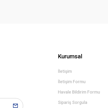
Deneyimini Paylaş
Yorum Yaz
Gönder
Kurumsal
İletişim
İletişim Formu
Havale Bildirim Formu
Sipariş Sorgula