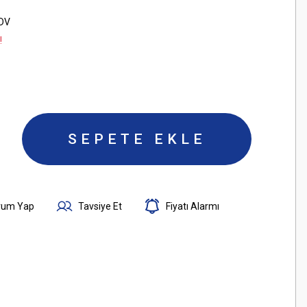
KDV
!
SEPETE EKLE
rum Yap
Tavsiye Et
Fiyatı Alarmı