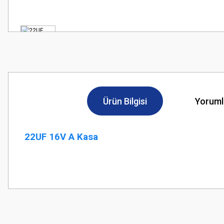
Ürün Bilgisi
Yoruml
22UF 16V A Kasa
Bu ürünün fiyat bilgisi, resim, ürün açıklamalarında ve diğer konularda
Görüş ve önerileriniz için teşekkür ederiz.
Ürün resmi kalitesiz, bozuk veya görüntülenemiyor.