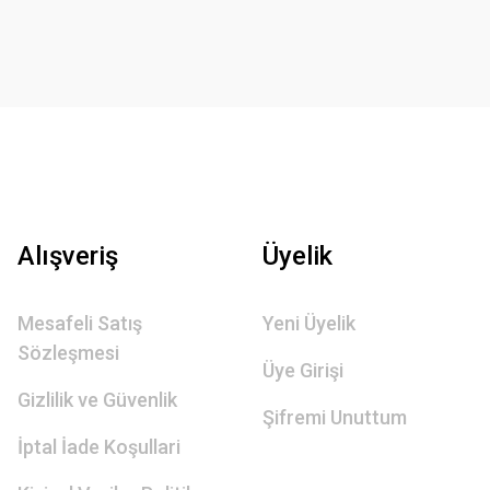
Alışveriş
Üyelik
Mesafeli Satış
Yeni Üyelik
Sözleşmesi
Üye Girişi
Gizlilik ve Güvenlik
Şifremi Unuttum
İptal İade Koşullari