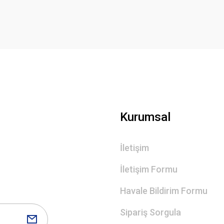
Deneyimini Paylaş
Yorum Yaz
Gönder
Kurumsal
İletişim
İletişim Formu
Havale Bildirim Formu
Sipariş Sorgula