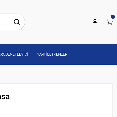
KRODENETLEYİCİ
YARI İLETKENLER
asa