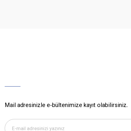
Ürün açıklamasında eksik bilgiler bulunuyor.
Ürün bilgilerinde hatalar bulunuyor.
Ürün fiyatı diğer sitelerden daha pahalı.
Bu ürüne benzer farklı alternatifler olmalı.
Mail adresinizle e-bültenimize kayıt olabilirsiniz.