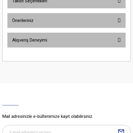
Taksit Seçenekleri
Bu ürüne ilk yorumu siz yapın!
Önerileriniz
Yorum Yaz
Bu ürünün fiyat bilgisi, resim, ürün açıklamalarında ve diğer konularda
Alışveriş Deneyimi
yetersiz gördüğünüz noktaları öneri formunu kullanarak tarafımıza
iletebilirsiniz.
Görüş ve önerileriniz için teşekkür ederiz.
Sitemize ilk yorumu siz yapın!
Ürün resmi kalitesiz, bozuk veya görüntülenemiyor.
Ürün açıklamasında eksik bilgiler bulunuyor.
Deneyimini Paylaş
Ürün bilgilerinde hatalar bulunuyor.
Ürün fiyatı diğer sitelerden daha pahalı.
Bu ürüne benzer farklı alternatifler olmalı.
Mail adresinizle e-bültenimize kayıt olabilirsiniz.