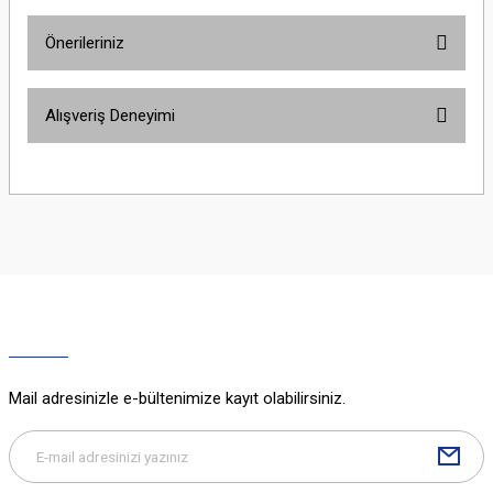
Önerileriniz
Yorum Yaz
Bu ürünün fiyat bilgisi, resim, ürün açıklamalarında ve diğer konularda
Alışveriş Deneyimi
yetersiz gördüğünüz noktaları öneri formunu kullanarak tarafımıza
iletebilirsiniz.
Görüş ve önerileriniz için teşekkür ederiz.
Sitemize ilk yorumu siz yapın!
Ürün resmi kalitesiz, bozuk veya görüntülenemiyor.
Ürün açıklamasında eksik bilgiler bulunuyor.
Deneyimini Paylaş
Ürün bilgilerinde hatalar bulunuyor.
Ürün fiyatı diğer sitelerden daha pahalı.
Bu ürüne benzer farklı alternatifler olmalı.
Mail adresinizle e-bültenimize kayıt olabilirsiniz.
Gönder