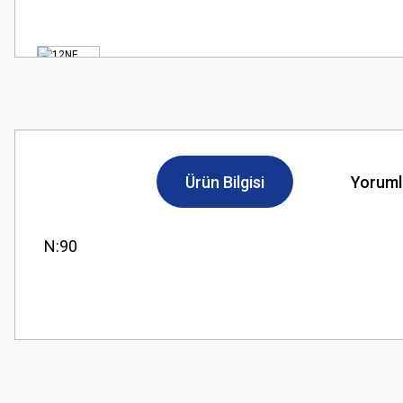
Ürün Bilgisi
Yoruml
N:90
Bu ürünün fiyat bilgisi, resim, ürün açıklamalarında ve diğer konularda
Görüş ve önerileriniz için teşekkür ederiz.
Ürün resmi kalitesiz, bozuk veya görüntülenemiyor.