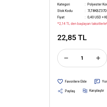
Kategori
Polyester K
Stok Kodu
7LT8KBZ37D
Fiyat
0,40 USD + 
*2,14 TL den başlayan taksitlerle!
22,85 TL
Yo
Karşılaştır
Paylaş