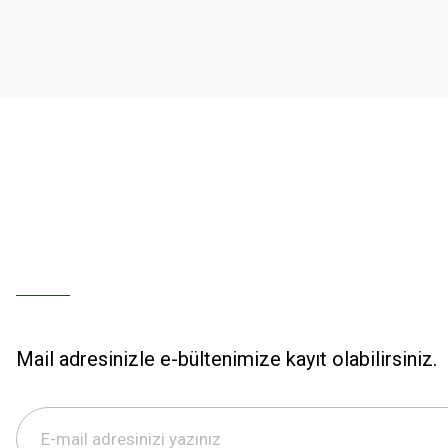
Ürün açıklamasında eksik bilgiler bulunuyor.
Ürün bilgilerinde hatalar bulunuyor.
Ürün fiyatı diğer sitelerden daha pahalı.
Bu ürüne benzer farklı alternatifler olmalı.
Mail adresinizle e-bültenimize kayıt olabilirsiniz.