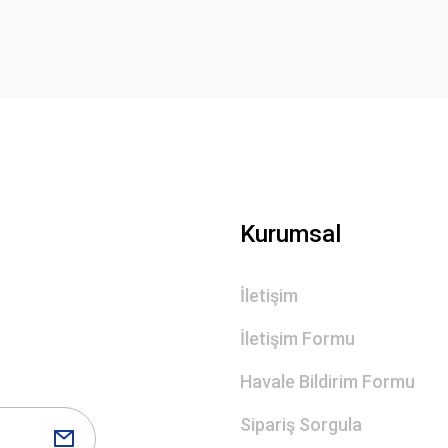
Deneyimini Paylaş
Yorum Yaz
Gönder
Kurumsal
İletişim
İletişim Formu
Havale Bildirim Formu
Sipariş Sorgula