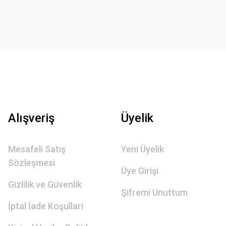
Alışveriş
Üyelik
Mesafeli Satış
Yeni Üyelik
Sözleşmesi
Üye Girişi
Gizlilik ve Güvenlik
Şifremi Unuttum
İptal İade Koşullari