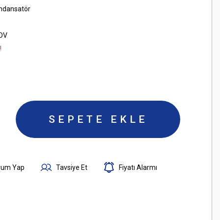
ondansatör
KDV
!
SEPETE EKLE
rum Yap
Tavsiye Et
Fiyatı Alarmı