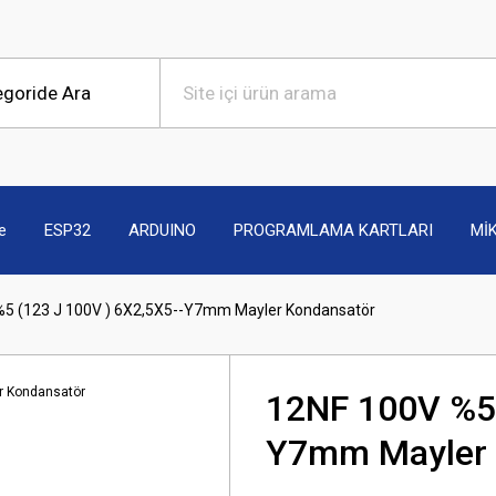
e
ESP32
ARDUINO
PROGRAMLAMA KARTLARI
Mİ
%5 (123 J 100V ) 6X2,5X5--Y7mm Mayler Kondansatör
12NF 100V %5 
Y7mm Mayler 