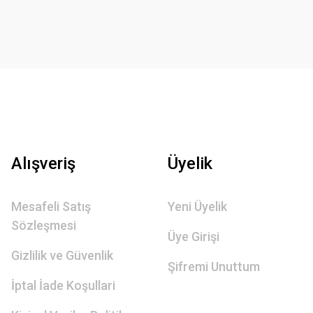
Alışveriş
Üyelik
Mesafeli Satış
Yeni Üyelik
Sözleşmesi
Üye Girişi
Gizlilik ve Güvenlik
Şifremi Unuttum
İptal İade Koşullari