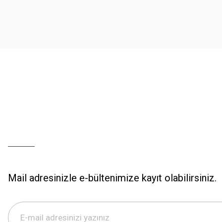
Ürün açıklamasında eksik bilgiler bulunuyor.
Ürün bilgilerinde hatalar bulunuyor.
Ürün fiyatı diğer sitelerden daha pahalı.
Bu ürüne benzer farklı alternatifler olmalı.
Mail adresinizle e-bültenimize kayıt olabilirsiniz.