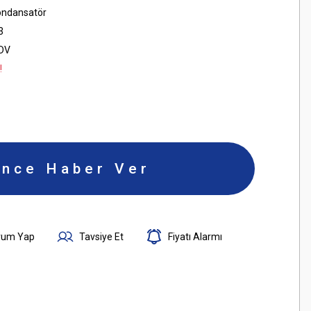
Kondansatör
3
KDV
!
ince Haber Ver
rum Yap
Tavsiye Et
Fiyatı Alarmı