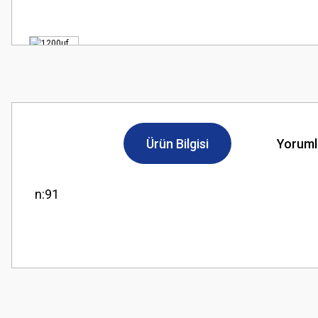
Ürün Bilgisi
Yoruml
n:91
Bu ürünün fiyat bilgisi, resim, ürün açıklamalarında ve diğer konularda
Görüş ve önerileriniz için teşekkür ederiz.
Ürün resmi kalitesiz, bozuk veya görüntülenemiyor.