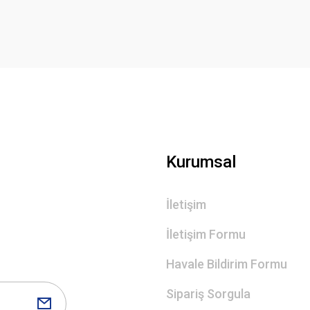
Deneyimini Paylaş
Yorum Yaz
Gönder
Kurumsal
İletişim
İletişim Formu
Havale Bildirim Formu
Sipariş Sorgula