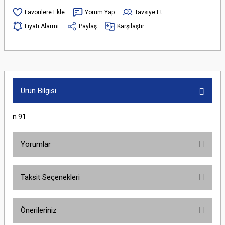
Yorum Yap
Tavsiye Et
Fiyatı Alarmı
Paylaş
Karşılaştır
Ürün Bilgisi
n.91
Yorumlar
Taksit Seçenekleri
Bu ürüne ilk yorumu siz yapın!
Önerileriniz
Yorum Yaz