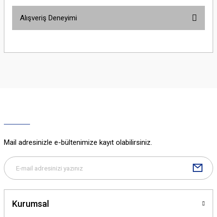
Bu ürünün fiyat bilgisi, resim, ürün açıklamalarında ve diğer konularda
Alışveriş Deneyimi
yetersiz gördüğünüz noktaları öneri formunu kullanarak tarafımıza
iletebilirsiniz.
Görüş ve önerileriniz için teşekkür ederiz.
Sitemize ilk yorumu siz yapın!
Ürün resmi kalitesiz, bozuk veya görüntülenemiyor.
Ürün açıklamasında eksik bilgiler bulunuyor.
Deneyimini Paylaş
Ürün bilgilerinde hatalar bulunuyor.
Ürün fiyatı diğer sitelerden daha pahalı.
Bu ürüne benzer farklı alternatifler olmalı.
Mail adresinizle e-bültenimize kayıt olabilirsiniz.
Gönder
Kurumsal