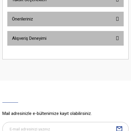
Bu ürüne ilk yorumu siz yapın!
Önerileriniz
Yorum Yaz
Bu ürünün fiyat bilgisi, resim, ürün açıklamalarında ve diğer konularda
Alışveriş Deneyimi
yetersiz gördüğünüz noktaları öneri formunu kullanarak tarafımıza
iletebilirsiniz.
Görüş ve önerileriniz için teşekkür ederiz.
Sitemize ilk yorumu siz yapın!
Ürün resmi kalitesiz, bozuk veya görüntülenemiyor.
Ürün açıklamasında eksik bilgiler bulunuyor.
Deneyimini Paylaş
Ürün bilgilerinde hatalar bulunuyor.
Ürün fiyatı diğer sitelerden daha pahalı.
Bu ürüne benzer farklı alternatifler olmalı.
Mail adresinizle e-bültenimize kayıt olabilirsiniz.