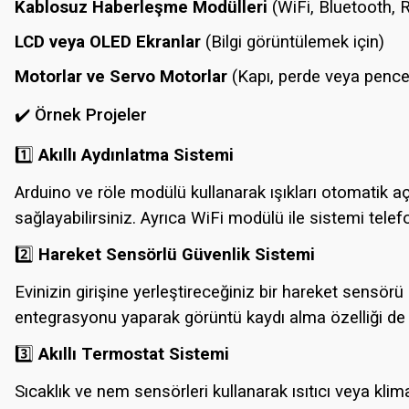
Kablosuz Haberleşme Modülleri
(WiFi, Bluetooth, R
LCD veya OLED Ekranlar
(Bilgi görüntülemek için)
Motorlar ve Servo Motorlar
(Kapı, perde veya pence
✔️ Örnek Projeler
1️⃣
Akıllı Aydınlatma Sistemi
Arduino ve röle modülü kullanarak ışıkları otomatik a
sağlayabilirsiniz. Ayrıca WiFi modülü ile sistemi te
2️⃣
Hareket Sensörlü Güvenlik Sistemi
Evinizin girişine yerleştireceğiniz bir hareket sensörü il
entegrasyonu yaparak görüntü kaydı alma özelliği de e
3️⃣
Akıllı Termostat Sistemi
Sıcaklık ve nem sensörleri kullanarak ısıtıcı veya klim