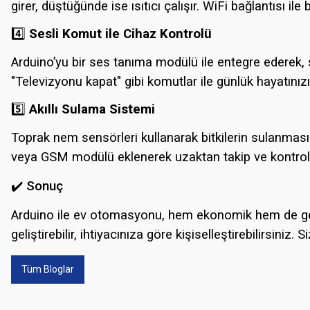
girer, düştüğünde ise ısıtıcı çalışır. WiFi bağlantısı il
4️⃣
Sesli Komut ile Cihaz Kontrolü
Arduino’yu bir ses tanıma modülü ile entegre ederek, se
"Televizyonu kapat" gibi komutlar ile günlük hayatınızı 
5️⃣
Akıllı Sulama Sistemi
Toprak nem sensörleri kullanarak bitkilerin sulanmas
veya GSM modülü eklenerek uzaktan takip ve kontrol 
✔️ Sonuç
Arduino ile ev otomasyonu, hem ekonomik hem de gelişt
geliştirebilir, ihtiyacınıza göre kişiselleştirebilirsini
Tüm Bloglar