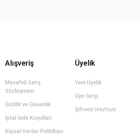
Alışveriş
Üyelik
Mesafeli Satış
Yeni Üyelik
Sözleşmesi
Üye Girişi
Gizlilik ve Güvenlik
Şifremi Unuttum
İptal İade Koşullari
Kişisel Veriler Politikası